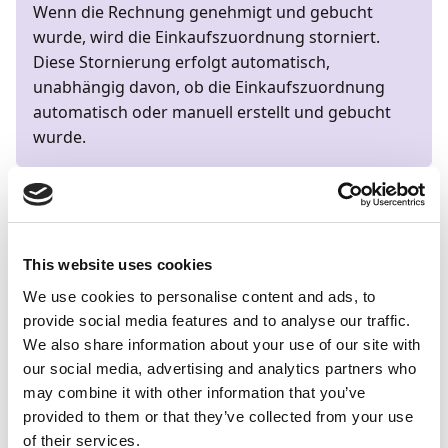
Wenn die Rechnung genehmigt und gebucht
wurde, wird die Einkaufszuordnung storniert.
Diese Stornierung erfolgt automatisch,
unabhängig davon, ob die Einkaufszuordnung
automatisch oder manuell erstellt und gebucht
wurde.
Tipp
Wenn Sie den Buchungsverlauf einer
This website uses cookies
Einkaufszuordnung anzeigen möchten, gehen Sie
zur Seite
Einkaufszuordnung
und wählen Sie in
We use cookies to personalise content and ads, to
der Aktionsleiste
Posten finden
aus. Dadurch
provide social media features and to analyse our traffic.
wird die Seite
Posten suchen
geöffnet, die einen
We also share information about your use of our site with
Überblick über die ausgewählte Zuordnung
our social media, advertising and analytics partners who
bietet.
may combine it with other information that you’ve
provided to them or that they’ve collected from your use
of their services.