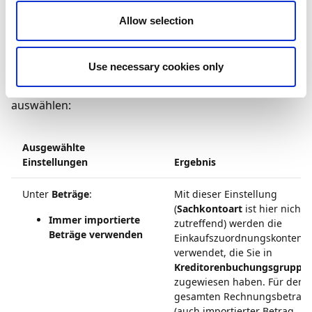
der
Buchungsmatrix Einrichtung
, die Sie
Allow selection
möglicherweise auch einrichten müssen.
Welches der Einkaufszuordnungskonten verwendet
Use necessary cookies only
wird, hängt davon ab, was Sie unter
Beträge
und
Sachkontoart
in der
Document Capture Einrichtung
auswählen:
Ausgewählte
Einstellungen
Ergebnis
Unter
Beträge
:
Mit dieser Einstellung
(
Sachkontoart
ist hier nicht
Immer importierte
zutreffend) werden die
Beträge verwenden
Einkaufszuordnungskonten
verwendet, die Sie in
Kreditorenbuchungsgruppe
zugewiesen haben. Für den
gesamten Rechnungsbetrag
(auch importierter Betrag