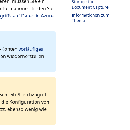
eren, müssen Sie ein
Storage für
Document Capture
Informationen finden Sie
Informationen zum
griffs auf Daten in Azure
Thema
ge-Konten
vorläufiges
ien wiederherstellen
Schreib-/Löschzugriff
 die Konfiguration von
tzt, ebenso wenig wie
.