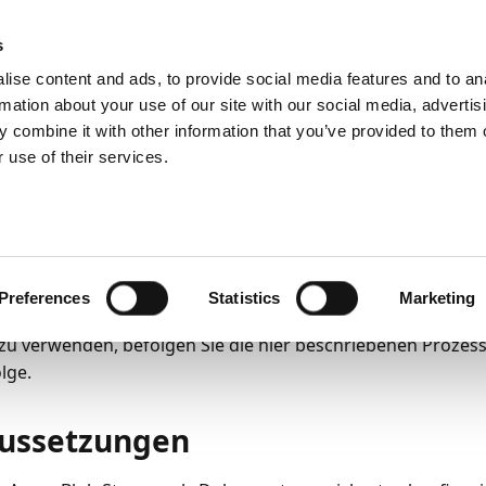
emein
PartnerZone
s
ise content and ads, to provide social media features and to an
rmation about your use of our site with our social media, advertis
 combine it with other information that you’ve provided to them o
ng und Verwaltung
Azure Blob Storage einrichten
 use of their services.
6
4
Minuten Lesedauer
re Blob Storage einric
 Document Capture bietet leistungsstarke Möglichkeiten zu
Preferences
Statistics
Marketing
enarchivierung mit einfacher Integration in Azure Blob S
zu verwenden, befolgen Sie die hier beschriebenen Prozes
lge.
ussetzungen