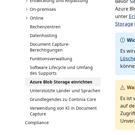
Entwicklung und Anpassung
Bevor Si
Azure Bl
On-premises
unter
Er
Online
Storage
Rechenzentren
Datenhosting
Wic
Document Capture-
Berechtigungen
Es wir
Lösche
Funktionsverwaltung
können
Software Lifecycle und Umfang
des Supports
Azure Blob Storage einrichten
Wa
Unterstützte Länder und Sprachen
Es ist
Grundlegendes zu Continia Core
auf de
Verwendung von KI in Document
Zugrif
Capture
Unverä
Compliance