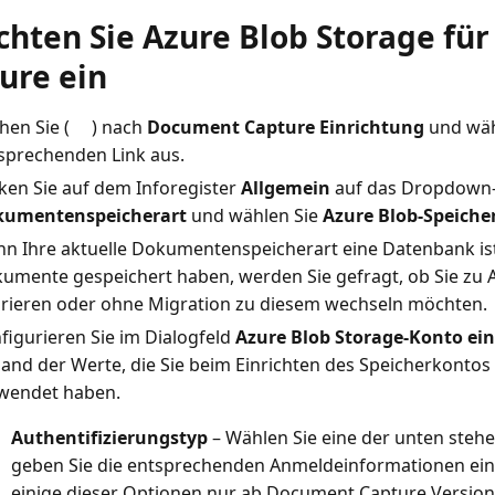
ichten Sie Azure Blob Storage f
ure ein
hen Sie (
) nach
Document Capture Einrichtung
und wäh
sprechenden Link aus.
cken Sie auf dem Inforegister
Allgemein
auf das Dropdown
umentenspeicherart
und wählen Sie
Azure Blob-Speiche
n Ihre aktuelle Dokumentenspeicherart eine Datenbank ist
umente gespeichert haben, werden Sie gefragt, ob Sie zu 
rieren oder ohne Migration zu diesem wechseln möchten.
figurieren Sie im Dialogfeld
Azure Blob Storage-Konto ein
and der Werte, die Sie beim Einrichten des Speicherkontos
wendet haben.
Authentifizierungstyp
– Wählen Sie eine der unten ste
geben Sie die entsprechenden Anmeldeinformationen ein.
einige dieser Optionen nur ab Document Capture Version 