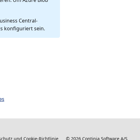
ieren. Um Azure Blob
usiness Central-
 konfiguriert sein.
es
chutz und Cookie-Richtlinie
©
2026
Continia Software A/S