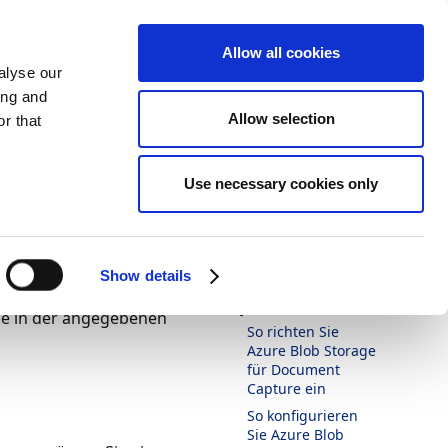
Allow all cookies
alyse our
ing and
Allow selection
r that
Darstellung
Drucken
Sprache
Ist diese Seite
Use necessary cookies only
hilfreich?
hten
Ja
Nein
r
In diesem Artikel
Show details
torage. Um Azure Blob
Voraussetzungen
se in der angegebenen
So richten Sie
Azure Blob Storage
für Document
Capture ein
So konfigurieren
Sie Azure Blob