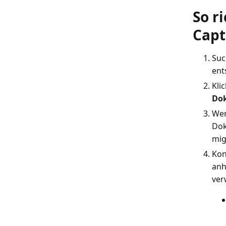
So r
Capt
Suc
ent
Kli
Dok
Wen
Dok
mig
Kon
anh
ver