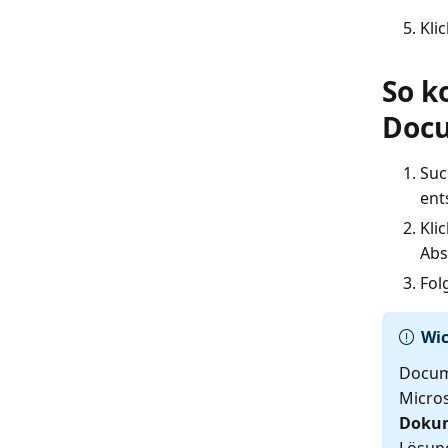
Kli
So k
Docu
Suc
ent
Kli
Abs
Fol
Wic
Docume
Micros
Dokum