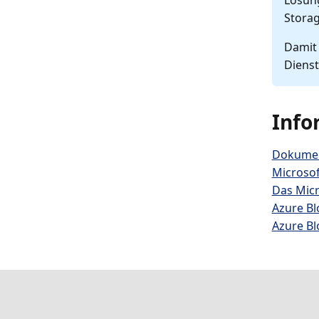
Lösung
Stora
Damit 
Dienst
Info
Dokumen
Microsof
Das Micr
Azure Bl
Azure Bl