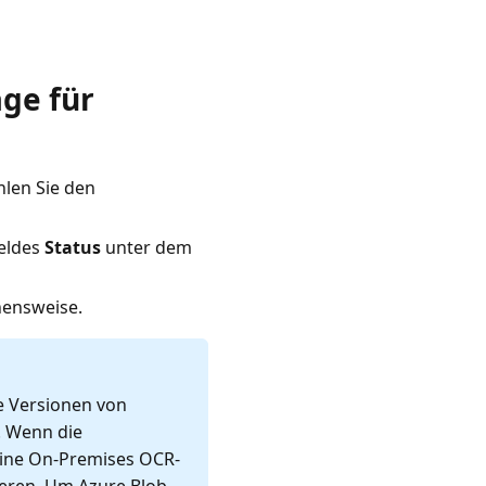
age für
len Sie den
eldes
Status
unter dem
hensweise.
e Versionen von
. Wenn die
 eine On-Premises OCR-