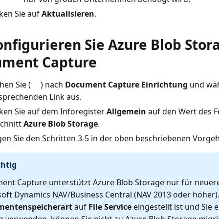
cken Sie auf
Aktualisieren
.
onfigurieren Sie Azure Blob Stor
ment Capture
hen Sie (
) nach
Document Capture Einrichtung
und wäh
sprechenden Link aus.
cken Sie auf dem Inforegister
Allgemein
auf den Wert des F
chnitt
Azure Blob Storage
.
gen Sie den Schritten 3-5 in der oben beschriebenen Vorge
htig
nt Capture unterstützt Azure Blob Storage nur für neuer
oft Dynamics NAV/Business Central (NAV 2013 oder höher)
entenspeicherart
auf
File Service
eingestellt ist und Sie