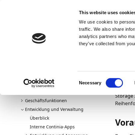
Docs
Learn
Continia Allg
This website uses cookie
We use cookies to personal
Docs
Trust Center
AppSource
traffic. We also share info
analytics partners who may
Continia Docs
continia-document-capture
Entwicklu
they’ve collected from your
09.06.202
Azu
Willkommen bei Document Capture
Neu und geplant
Consent
Continia
Erste Schritte
Necessary
Selection
Dokument
Document Capture einrichten
Storage 
Geschäftsfunktionen
Reihenfo
Entwicklung und Verwaltung
Überblick
Vora
Interne Continia-Apps