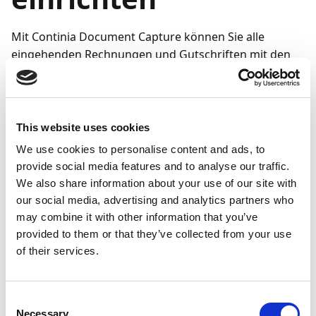
Mit Continia Document Capture können Sie alle
eingehenden Rechnungen und Gutschriften mit den
entsprechenden Belegen abgleichen (z. B. können
Rechnungen mit entsprechenden Bestellungen und
Lieferungen abgeglichen werden), um sicherzustellen,
dass alles überprüft wird und beispielsweise
This website uses cookies
Rechnungen bezahlt werden können. Dies können Sie
We use cookies to personalise content and ads, to
entweder selbst manuell oder automatisch mit
provide social media features and to analyse our traffic.
Document Capture durchführen.
We also share information about your use of our site with
our social media, advertising and analytics partners who
Das manuelle Verfahren erfordert keinerlei
may combine it with other information that you’ve
Einrichtung, während der automatische Abgleich
provided to them or that they’ve collected from your use
entsprechend den Anforderungen Ihres
of their services.
Unternehmens aktiviert und konfiguriert werden
muss. Hierfür finden Sie in der folgenden Tabelle eine
Liste nützlicher Links:
Consent
Necessary