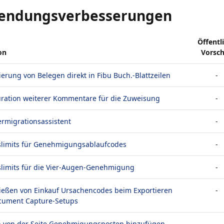
endungsverbesserungen
Öffentl
on
Vorsc
ierung von Belegen direkt in Fibu Buch.-Blattzeilen
-
uration weiterer Kommentare für die Zuweisung
-
rmigrationsassistent
-
slimits für Genehmigungsablaufcodes
-
slimits für die Vier-Augen-Genehmigung
-
ießen von Einkauf Ursachencodes beim Exportieren
-
cument Capture-Setups
n von der Seite Genehmigungsposten hinzufügen
-