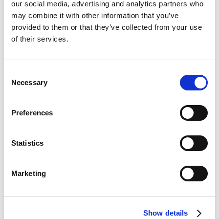
our social media, advertising and analytics partners who
Rechnungsrabattbet
may combine it with other information that you’ve
provided to them or that they’ve collected from your use
of their services.
rägen
Consent
Allgemeine
Necessary
Öffentliche
Verfügbarkeit
Selection
Funktion
Vorschau
Online
Preferences
Funktionalität zum
Sep.
Okt. 2024
Übertragen von
2024
Rechnungsrabattbeträgen
Statistics
Vorteile
Marketing
Mit der Implementierung dieser Funktion unterstützt
Continia Document Capture noch mehr
Show details