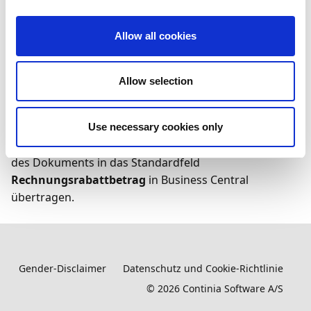
Standardfunktionen von Microsoft Dynamics 365
Business Central.
Allow all cookies
Details zur Funktion
Allow selection
Ein neues Vorlagenfeld,
Rechnungsrabattbetrag
,
wird der Mastervorlage in der Kategorie
EINKAUF
hinzugefügt. Wenn dieses Feld während der Erfassung
Use necessary cookies only
ausgefüllt wird, wird der Wert bei der Registrierung
des Dokuments in das Standardfeld
Rechnungsrabattbetrag
in Business Central
übertragen.
Gender-Disclaimer
Datenschutz und Cookie-Richtlinie
©
2026
Continia Software A/S