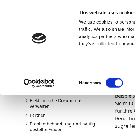
Docs
Learn
Continia Allg
This website uses cookie
We use cookies to personal
Docs
Trust Center
AppSource
traffic. We also share info
analytics partners who may
Continia Docs
continia-document-capture
Erste Schri
they’ve collected from your
13.03.202
Con
Willkommen bei Document Capture
Neu und geplant
Consent
Das Modu
Erste Schritte
Necessary
Selection
mithilfe
Überblick
beispiel
Elektronische Dokumente
Sie mit 
verwalten
für Ihre
Partner
Benachri
Problembehandlung und häufig
zugreife
gestellte Fragen