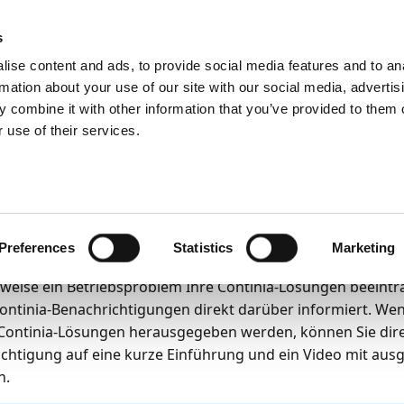
emein
PartnerZone
s
ise content and ads, to provide social media features and to an
rmation about your use of our site with our social media, advertis
 combine it with other information that you’ve provided to them o
tte
Continia-Benachrichtigungen
 use of their services.
6
3
Minuten Lesedauer
tinia-Benachrichtigu
l Continia-Benachrichtigungen informiert Sie über relevan
Preferences
Statistics
Marketing
 von Benachrichtigungen direkt in Microsoft Dynamics 365 
sweise ein Betriebsproblem Ihre Continia-Lösungen beeint
Continia-Benachrichtigungen direkt darüber informiert. W
 Continia-Lösungen herausgegeben werden, können Sie dire
chtigung auf eine kurze Einführung und ein Video mit aus
n.