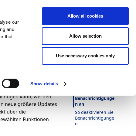
Allow all cookies
alyse our
ing and
Allow selection
r that
Darstellung
Drucken
Sprache
Ist diese Seite
Use necessary cookies only
hilfreich?
ngen
Ja
Nein
te Aktualisierungen
In diesem Artikel
Show details
Business Central. Wenn
So zeigen Sie
rächtigen kann, werden
Benachrichtigunge
enn neue größere Updates
n an
kt über die
So deaktivieren Sie
Benachrichtigunge
gewählten Funktionen
n