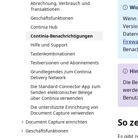
Abrechnung, Verbrauch und
Wic
Transaktionen
Geschäftsfunktionen
Wenn 
Versio
Continia Hub
Datenv
Continia-Benachrichtigungen
Firewa
Hilfe und Support
Benac
Tastenkombinationen
Testversionen und Abonnements
Hi
Grundlegendes zum Continia
Delivery Network
Die Be
Die Standard-Connector-App zum
werden
Senden elektronischer Belege
Benutz
über Continia verwenden
Die unterstützte Einrichtung von
Document Capture verwenden
So z
Document Capture einrichten
Geschäftsfunktionen
Es gibt 