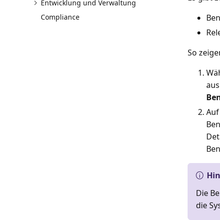
Entwicklung und Verwaltung
Compliance
Ben
Rel
So zeige
Wäh
aus
Ben
Auf
Ben
Det
Ben
Hi
Die Be
die S