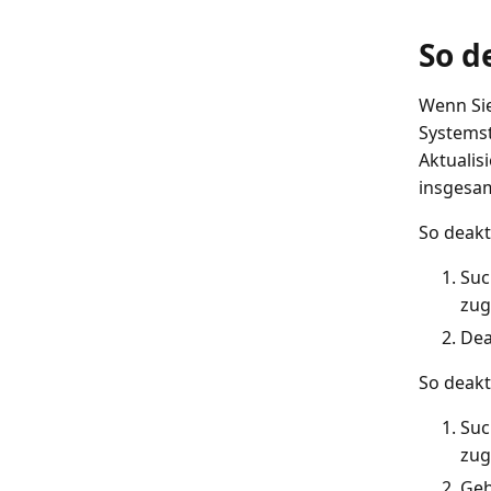
So d
Wenn Sie
Systemst
Aktualis
insgesam
So deakt
Suc
zug
Dea
So deakt
Suc
zug
Geh