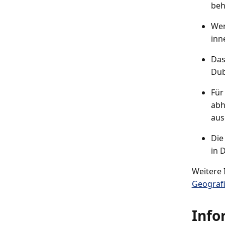
beh
Wen
inn
Das
Dub
Für
abh
aus
Die
in 
Weitere 
Geograf
Info