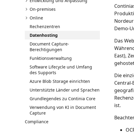
Entwicklung und Anpassung
Continia
On-premises
Produkti
Online
Nordeuro
Rechenzentren
Demo-Um
Datenhosting
Das Web 
Document Capture-
Während 
Berechtigungen
East), Z
Funktionsverwaltung
gehoste
Software Lifecycle und Umfang
des Supports
Die einz
Azure Blob Storage einrichten
Central-
Unterstützte Länder und Sprachen
geografi
Rechenze
Grundlegendes zu Continia Core
ist.
Verwendung von KI in Document
Capture
Beachten
Compliance
OCR