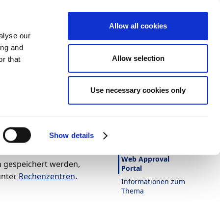
Allow all cookies
alyse our
ing and
Allow selection
r that
Darstellung
Drucken
Sprache
Ist diese Seite
Use necessary cookies only
hilfreich?
Ja
Nein
 befinden und welche Art
In diesem Artikel
Show details
Cloud OCR und
Web Approval
 gespeichert werden,
Portal
unter
Rechenzentren
.
Informationen zum
Thema