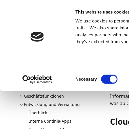
Docs
Learn
Continia Allg
This website uses cookie
We use cookies to personal
Docs
Trust Center
AppSource
traffic. We also share info
analytics partners who may
Continia Docs
continia-document-capture
Entwicklu
they’ve collected from your
07.04.202
Da
Willkommen bei Document Capture
Neu und geplant
Consent
In diese
Erste Schritte
Necessary
Selection
von Date
Document Capture einrichten
Informat
Geschäftsfunktionen
was ab C
Entwicklung und Verwaltung
Überblick
Clou
Interne Continia-Apps