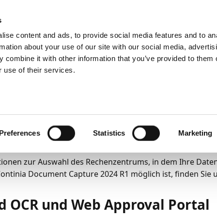
emein
PartnerZone
s
ise content and ads, to provide social media features and to an
rmation about your use of our site with our social media, advertis
 combine it with other information that you’ve provided to them o
ng und Verwaltung
Datenhosting
 use of their services.
5
3
Minuten Lesedauer
tenhosting
m Artikel wird beschrieben, wo sich die Server von Continia
Preferences
Statistics
Marketing
n diese Server verarbeiten.
ionen zur Auswahl des Rechenzentrums, in dem Ihre Daten
ontinia Document Capture 2024 R1 möglich ist, finden Sie 
d OCR und Web Approval Portal