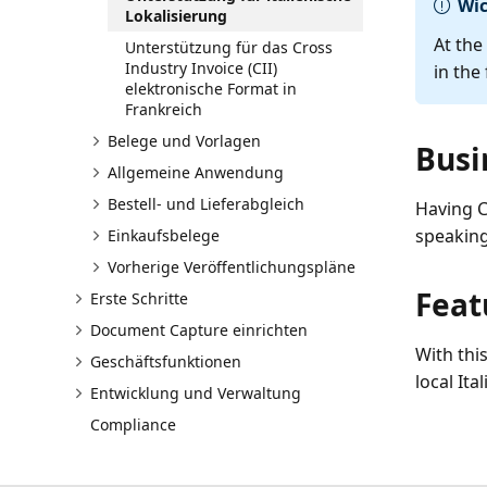
Wic
Lokalisierung
At the
Unterstützung für das Cross
Industry Invoice (CII)
in the
elektronische Format in
Frankreich
Belege und Vorlagen
Busi
Allgemeine Anwendung
Bestell- und Lieferabgleich
Having C
speaking
Einkaufsbelege
Vorherige Veröffentlichungspläne
Feat
Erste Schritte
Document Capture einrichten
With this
Geschäftsfunktionen
local Ita
Entwicklung und Verwaltung
Compliance