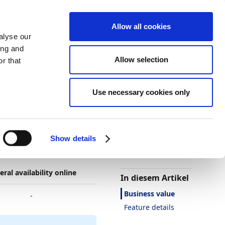
Allow all cookies
alyse our
ing and
Allow selection
r that
Use necessary cookies only
Darstellung
Drucken
Sprache
Ist diese Seite
hilfreich?
zation
Show details
Ja
Nein
ral availability online
In diesem Artikel
Business value
-
Feature details