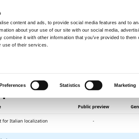
emein
PartnerZone
s
ise content and ads, to provide social media features and to an
rmation about your use of our site with our social media, advertis
 combine it with other information that you’ve provided to them o
r.
Hier finden Sie die englische Version.
 use of their services.
eplant
Länder und Regionen
6
1
Minute Lesedauer
Preferences
Statistics
Marketing
port for Italian Locali
e
Public preview
Gene
 for Italian localization
-