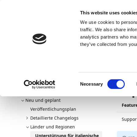
Docs
Learn
Continia Allg
This website uses cookie
We use cookies to personal
Docs
Trust Center
AppSource
traffic. We also share info
analytics partners who may
Dieser Inhalt ist in Ihrer Sprache nicht verfügba
they’ve collected from your
Continia Docs
continia-document-capture
Neu und g
Unterstützung für italienische Lokalisierung
10.04.202
Consent
Necessary
Sup
Selection
Willkommen bei Document Capture
Neu und geplant
Featur
Veröffentlichungsplan
Detaillierte Changelogs
Support
Länder und Regionen
Unterstützung für italienische