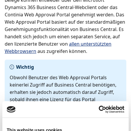
Belege können entweder über den Microsoft
Dynamics 365 Business Central-Webclient oder das
Continia Web Approval Portal genehmigt werden. Das
Web Approval Portal basiert auf der standardmäßigen
Genehmigungsfunktionalität von Business Central. Es
handelt sich jedoch um einen separaten Service, auf
den lizenzierte Benutzer von
allen unterstützten
Webbrowsern
aus zugreifen können.
Wichtig
Obwohl Benutzer des Web Approval Portals
keinerlei Zugriff auf Business Central benötigen,
erhalten sie jedoch automatisch darauf Zugriff,
sobald ihnen eine Lizenz für das Portal
zugewiesen wurde (normalerweise eine Team
Member-Lizenz). Das Web Approval Portal ist auf
der Standardfunktionalität von Business Central
aufgebaut, wodurch sich der Zugriff auf Business
This website uses cookies