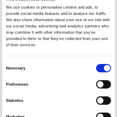
Central ergibt.
We use cookies to personalise content and ads, to
provide social media features and to analyse our traffic.
Das Web Approval Portal kann entweder von Continia
We also share information about your use of our site with
(continiaonline.com) oder von Ihrem Unternehmen
our social media, advertising and analytics partners who
auf einem lokalen Server gehostet werden. Der Zugriff
may combine it with other information that you’ve
erfolgt in beiden Fällen über einen Webbrowser; der
provided to them or that they’ve collected from your use
of their services.
Unterschied besteht also nur beim Hosting. Welches
Hosting für Sie in Frage kommt, hängt von Ihrer
Business Central-Bereitstellung ab:
Consent
Necessary
Wenn Sie Business Central Online nutzen
,
Selection
können Sie nicht die lokal gehostete Version des
Web Approval Portals verwenden; es kann nur die
Preferences
von Continia gehostete Version verwendet
werden.
Statistics
Wenn Sie Business Central On-Premises
verwenden
, können Sie entweder die lokal
gehostete Version oder die von Continia
Marketing