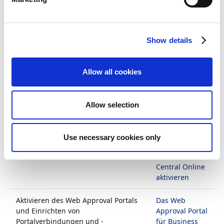
gehostete Version des Web Approval Portals
verwenden.
Show details
Dadurch ergeben sich geringfügige Unterschiede bei
der Einrichtung des Web Approval Portals, je nach
Ihrer Gesamtkonfiguration. Weitere Informationen
Allow all cookies
zum Einrichten des Web Approval Portals finden Sie
unter den Links in der folgenden Tabelle:
Allow selection
Thema
Siehe
Aktivieren des Web Approval Portals
Das Web
Use necessary cookies only
für Online-Installationen von
Approval Portal
Business Central
für Business
Central Online
aktivieren
Aktivieren des Web Approval Portals
Das Web
und Einrichten von
Approval Portal
Portalverbindungen und -
für Business