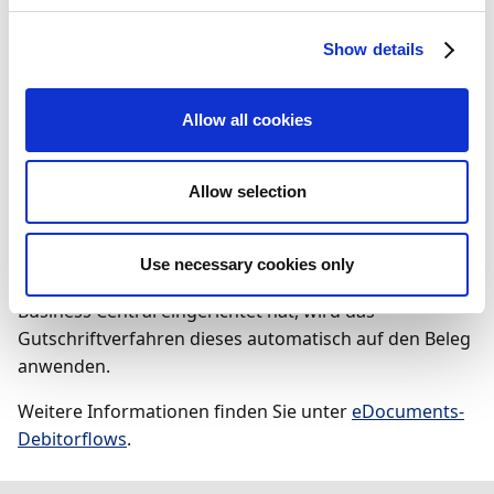
Funktion kompatibel und nutzt vorkonfigurierte
Show details
Informationen auf der
Kreditor
-Karte.
Details zur Funktion
Allow all cookies
Sie können gebuchte Einkaufsrechnungen und
Allow selection
gebuchte Einkaufsgutschriften über das Peppol-
Netzwerk direkt von den zugehörigen Seiten in
Business Central versenden. Wenn der Kreditor, an den
Use necessary cookies only
Sie den Beleg senden, bereits ein Bankkonto in
Business Central eingerichtet hat, wird das
Gutschriftverfahren dieses automatisch auf den Beleg
anwenden.
Weitere Informationen finden Sie unter
eDocuments-
Debitorflows
.