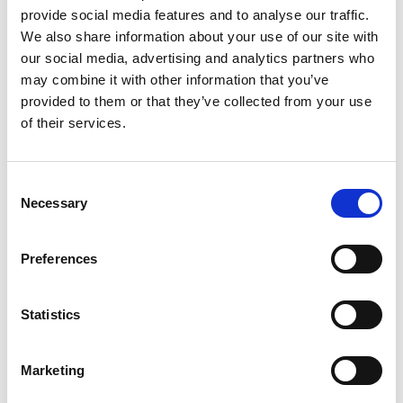
in eDocuments
provide social media features and to analyse our traffic.
We also share information about your use of our site with
our social media, advertising and analytics partners who
Allgemeine
may combine it with other information that you’ve
Öffentliche
Verfügbarkeit
provided to them or that they’ve collected from your use
Funktion
Vorschau
Online
of their services.
Unterstützung für
Jan.
Jan. 2026
Gutschriftverfahren
2026
in eDocuments
Consent
Necessary
Selection
Vorteile
Preferences
Das Gutschriftverfahren ermöglicht es Ihnen,
Rechnungen und Gutschriften im Namen Ihrer
Statistics
Kreditoren in eDocuments auszustellen, wodurch der
Verwaltungsaufwand reduziert wird und
Marketing
Zahlungsvorgänge beschleunigt werden. Außerdem
ist das Gutschriftverfahren mit der
Zahlungsmittel
-