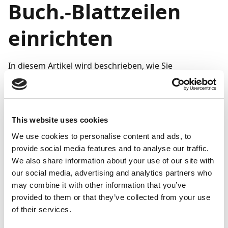
Buch.-Blattzeilen
einrichten
In diesem Artikel wird beschrieben, wie Sie
eingehende Belege als Zeilen in einem Fibu Buch.-Blatt
in Document Capture registrieren.
So richten Sie Belege so ein, dass sie direkt als Fibu.
This website uses cookies
Buch-Blattzeilen registriert werden:
We use cookies to personalise content and ads, to
Suchen Sie
nach
Belegkategorien
, und
provide social media features and to analyse our traffic.
wählen Sie dann den zugehörigen Link aus.
We also share information about your use of our site with
Wählen Sie die Zeile für Einkauf aus (nicht den
our social media, advertising and analytics partners who
may combine it with other information that you’ve
Code
EINKAUF
), und wählen Sie dann
Bearbeiten
provided to them or that they’ve collected from your use
in der Aktionsleiste aus, um die Seite
of their services.
Belegkategorie
zu öffnen.
Nehmen Sie im Inforegister
Allgemein
unter