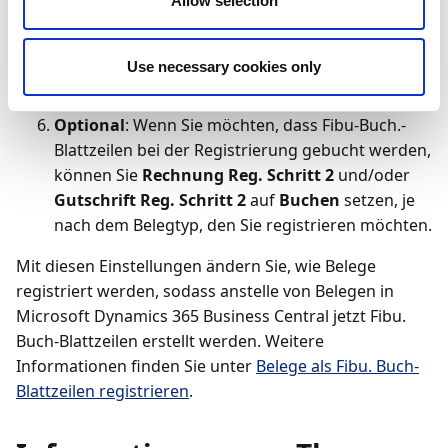
Allow selection
Gutschrift Reg. Schritt 1
, auf
Buchblattzeilen
erfassen
, je nachdem, welche Belege
Use necessary cookies only
(Rechnungen und/oder Gutschriften) Sie als Fibu.
Buch-Blattzeilen registrieren möchten
Optional
: Wenn Sie möchten, dass Fibu-Buch.-
Blattzeilen bei der Registrierung gebucht werden,
können Sie
Rechnung Reg. Schritt 2
und/oder
Gutschrift Reg. Schritt 2
auf
Buchen
setzen, je
nach dem Belegtyp, den Sie registrieren möchten.
Mit diesen Einstellungen ändern Sie, wie Belege
registriert werden, sodass anstelle von Belegen in
Microsoft Dynamics 365 Business Central jetzt Fibu.
Buch-Blattzeilen erstellt werden. Weitere
Informationen finden Sie unter
Belege als Fibu. Buch-
Blattzeilen registrieren
.