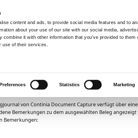
emein
PartnerZone
s
ise content and ads, to provide social media features and to an
rmation about your use of our site with our social media, advertis
funktionen
Belege und Vorlagen
 combine it with other information that you’ve provided to them o
 use of their services.
6
7
Minuten Lesedauer
merkungsarten und de
htigkeit konfiguriere
Preferences
Statistics
Marketing
gjournal von Continia Document Capture verfügt über eine
dene Bemerkungen zu dem ausgewählten Beleg angezeigt w
on Bemerkungen: