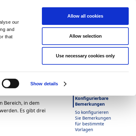
Allow all cookies
alyse our
ing and
Allow selection
r that
Darstellung
Drucken
Sprache
Use necessary cookies only
Ist diese Seite
hilfreich?
ren
Ja
Nein
n
Show details
In diesem Artikel
Konfigurierbare
n Bereich, in dem
Bemerkungen
erden. Es gibt drei
So konfigurieren
Sie Bemerkungen
für bestimmte
Vorlagen