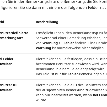
len Sie in der Bemerkungsliste die Bemerkung, die Sie kon
figurieren Sie sie dann mit einem der folgenden Felder nac
eld
Beschreibung
enutzerdefinierte
Ermöglicht Ihnen, den Bemerkungstyp zu ä
emerkungsart
Schweregrad einer Bemerkung erhöhen, ind
von
Warnung
zu
Fehler
ändern. Eine Herab
Warnung
ist normalerweise nicht möglich.
ei Fehler
Hiermit können Sie festlegen, dass ein Bel
uweisen
bestimmten Benutzer zugewiesen wird, wen
Bemerkung in einem Beleg angezeigt wird, 
Das Feld ist nur für
Fehler
-Bemerkungen au
enutzer ID
Hiermit können Sie die ID des Benutzers a
uweisen
der ausgewählten Bemerkung zugewiesen we
kann nur bearbeitet werden, wenn
Bei Fehl
wurde.