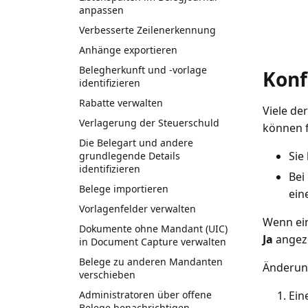
anpassen
Verbesserte Zeilenerkennung
Anhänge exportieren
Belegherkunft und -vorlage
Konf
identifizieren
Rabatte verwalten
Viele de
Verlagerung der Steuerschuld
können 
Die Belegart und andere
Sie
grundlegende Details
identifizieren
Bei
Belege importieren
ein
Vorlagenfelder verwalten
Wenn ein
Dokumente ohne Mandant (UIC)
Ja
angeze
in Document Capture verwalten
Belege zu anderen Mandanten
Änderun
verschieben
Administratoren über offene
Ein
Belege benachrichtigen