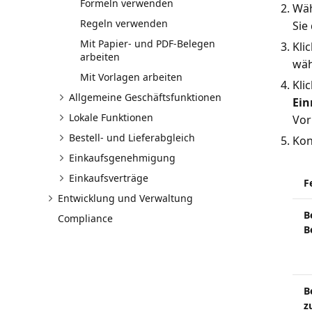
Formeln verwenden
Wäh
Regeln verwenden
Sie
Mit Papier- und PDF-Belegen
Kli
arbeiten
wäh
Mit Vorlagen arbeiten
Kli
Allgemeine Geschäftsfunktionen
Ein
Lokale Funktionen
Vor
Bestell- und Lieferabgleich
Kon
Einkaufsgenehmigung
Einkaufsverträge
F
Entwicklung und Verwaltung
B
Compliance
B
B
z