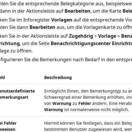
len Sie die entsprechende Belegkategorie aus, beispielswe
 dann in der Aktionsleiste auf
Bearbeiten
, um die Karte
Bel
cken Sie im Inforegister
Vorlagen
auf die entsprechende Vorl
len Sie dann
Bearbeiten
aus, um die Vorlagenkarte zu öffn
cken Sie in der Aktionsleiste auf
Zugehörig
>
Vorlage
>
Bena
richtung
, um die Seite
Benachrichtigungscenter Einrich
lage zu öffnen.
figurieren Sie die Bemerkungen nach Bedarf in den entspr
eld
Beschreibung
enutzerdefinierte
Ermöglicht Ihnen, den Bemerkungstyp zu ä
emerkungsart
Schweregrad einer Bemerkung erhöhen, ind
von
Warnung
zu
Fehler
ändern. Eine Herab
Warnung
ist normalerweise nicht möglich.
ei Fehler
Hiermit können Sie festlegen, dass ein Bel
uweisen
bestimmten Benutzer zugewiesen wird, wen