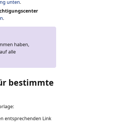
ung unten
.
chtigungscenter
en
.
nommen haben,
uf alle
für bestimmte
rlage:
en entsprechenden Link