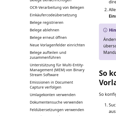
dir
OCR-Verarbeitung von Belegen
All
Einkäufercodeübersetzung
Ein
Belege registrieren
Hi
Belege ablehnen
Belege erneut öffnen
Änderu
Neue Vorlagenfelder einrichten
übersc
Manda
Belege aufteilen und
zusammenführen
Unterstützung für Multi-Entity-
Management (MEM) von Binary
So k
Stream Software
Vorl
Emissionen in Document
Capture verfolgen
So konfi
Umlagekonten verwenden
Dokumentensuche verwenden
Suc
Feldübersetzungen verwenden
aus