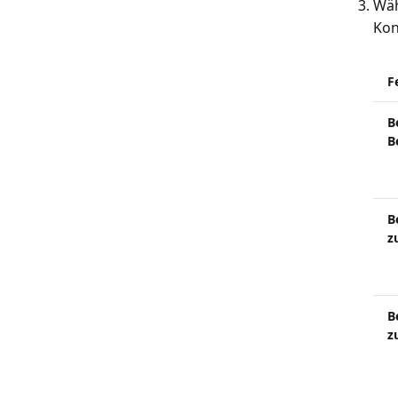
Wäh
Kon
F
B
B
B
z
B
z