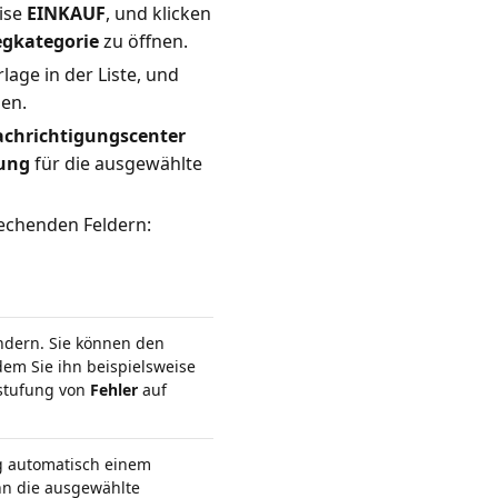
ise
EINKAUF
, und klicken
egkategorie
zu öffnen.
age in der Liste, und
en.
chrichtigungscenter
tung
für die ausgewählte
echenden Feldern:
ndern. Sie können den
em Sie ihn beispielsweise
stufung von
Fehler
auf
eg automatisch einem
n die ausgewählte