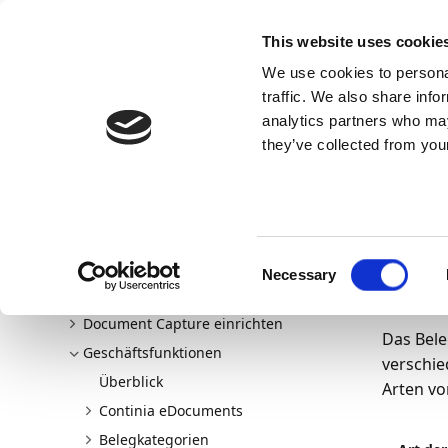
Docs
Learn
Continia Allg
This website uses cookie
We use cookies to personal
Docs
Trust Center
AppSource
traffic. We also share info
Continia Docs
continia-document-capture
Geschäfts
analytics partners who may
Bemerkungsarten und deren Wichtigkeit konfigurieren
they’ve collected from your
08.04.202
Be
Willkommen bei Document Capture
Consent
Neu und geplant
Wic
Necessary
Selection
Erste Schritte
Document Capture einrichten
Das Bele
Geschäftsfunktionen
verschie
Überblick
Arten v
Continia eDocuments
Belegkategorien