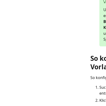
U
e
B
K
u
S
So k
Vorl
So konfi
Suc
ent
Kli