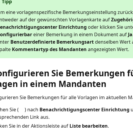
Tipp
m eine vorlagenspezifische Bemerkungseinstellung zurückz
ntweder auf der gewünschten Vorlagenkarte auf
Zugehöri
enachrichtigungscenter Einrichtung
oder klicken Sie unt
onfigurierbar
einer Bemerkung in einem Dokument auf
Ja
nter
Benutzerdefinierte Bemerkungsart
denselben Wert a
palte
Kommentartyp des Mandanten
angezeigten Wert.
onfigurieren Sie Bemerkungen fü
agen in einem Mandanten
gurieren Sie Bemerkungen für alle Vorlagen im aktuellen 
hen Sie (
) nach
Benachrichtigungscenter Einrichtung
u
sprechenden Link aus.
cken Sie in der Aktionsleiste auf
Liste bearbeiten
.