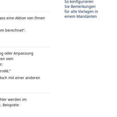
So konfigurieren
Sie Bemerkungen
für alle Vorlagen in
einem Mandanten
ss eine Aktion von Ihnen
um berechnet“.
ung oder Anpassung
rden vom
e:
rekt.“
edoch mit einer anderen
ehler werden im
. Beispiele: