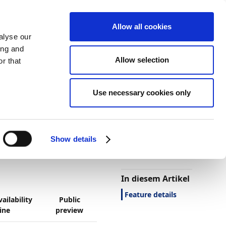
Allow all cookies
alyse our
ing and
Allow selection
r that
2022
Use necessary cookies only
Darstellung
Drucken
Sprache
Ist diese Seite
hilfreich?
ormula
Show details
Ja
Nein
In diesem Artikel
Feature details
ailability
Public
ine
preview