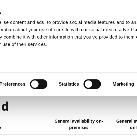
emein
PartnerZone
s
ise content and ads, to provide social media features and to an
rmation about your use of our site with our social media, advertis
 combine it with other information that you’ve provided to them o
r.
Hier finden Sie die englische Version.
 use of their services.
eplant
Vorherige Veröffentlichungspläne
März 2021 bis März 
ld
4
1
Minute Lesedauer
Preferences
Statistics
Marketing
e Calculation in the F
ld
General availability on-
General av
e
premises
onl