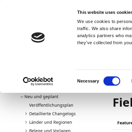
Docs
Learn
Continia Allg
This website uses cookie
We use cookies to personal
Docs
Trust Center
AppSource
traffic. We also share info
analytics partners who may
Dieser Inhalt ist in Ihrer Sprache nicht verfügba
they’ve collected from your
Continia Docs
continia-document-capture
Neu und g
Belege und Vorlagen
Datumsberechnung im Formelfe
28.11.202
Consent
Necessary
Dat
Selection
Willkommen bei Document Capture
Neu und geplant
Fie
Veröffentlichungsplan
Detaillierte Changelogs
Länder und Regionen
Featur
Belege und Vorlagen