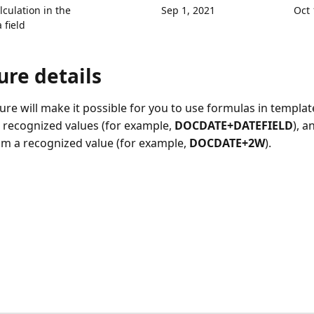
lculation in the
Sep 1, 2021
Oct 
 field
ure details
ure will make it possible for you to use formulas in template
recognized values (for example,
DOCDATE+DATEFIELD
), a
om a recognized value (for example,
DOCDATE+2W
).