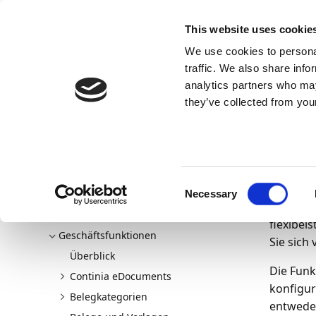
Docs
Learn
Continia Allg
This website uses cookie
We use cookies to personal
Docs
Trust Center
AppSource
traffic. We also share info
analytics partners who may
Continia Docs
continia-document-capture
Geschäfts
they’ve collected from your
10.06.202
Fe
Willkommen bei Document Capture
Neu und geplant
Consent
Feldüber
Erste Schritte
Necessary
Selection
wären od
Document Capture einrichten
flexibel
Geschäftsfunktionen
Sie sich
Überblick
Die Funk
Continia eDocuments
konfigur
Belegkategorien
entweder