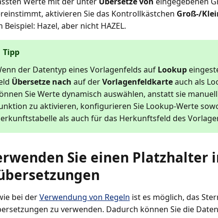
assten Werte mit der unter
Übersetze von
eingegebenen Gr
reinstimmt, aktivieren Sie das Kontrollkästchen
Groß-/Kle
 Beispiel: Hazel, aber nicht HAZEL.
Tipp
enn der Datentyp eines Vorlagenfelds auf
Lookup
eingestel
eld
Übersetze nach
auf der
Vorlagenfeldkarte
auch als Lo
önnen Sie Werte dynamisch auswählen, anstatt sie manuel
unktion zu aktivieren, konfigurieren Sie Lookup-Werte sowo
erkunftstabelle als auch für das Herkunftsfeld des Vorlage
erwenden Sie einen Platzhalter i
übersetzungen
wie bei der
Verwendung von Regeln
ist es möglich, das Stern
bersetzungen zu verwenden. Dadurch können Sie die Daten