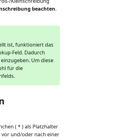
oß-/Kleinschreibung
inschreibung beachten
.
lt ist, funktioniert das
okup-Feld. Dadurch
l einzugeben. Um diese
hl für die
nfelds.
n
chen ( * ) als Platzhalter
 vor und/oder nach einer