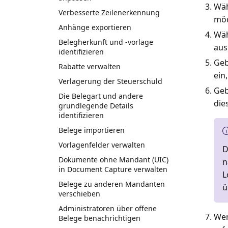
Wäh
Verbesserte Zeilenerkennung
möc
Anhänge exportieren
Wäh
Belegherkunft und -vorlage
aus
identifizieren
Geb
Rabatte verwalten
ein
Verlagerung der Steuerschuld
Geb
Die Belegart und andere
die
grundlegende Details
identifizieren
Belege importieren
Vorlagenfelder verwalten
D
Dokumente ohne Mandant (UIC)
n
in Document Capture verwalten
L
Belege zu anderen Mandanten
ü
verschieben
Administratoren über offene
Wen
Belege benachrichtigen