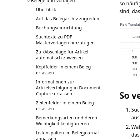
Belege und Vorlagen
so häufi
Überblick
sind, d
Auf das Belegarchiv zugreifen
Buchungseinrichtung
Suchtexte zu PDF-
Mastervorlagen hinzufügen
Zu-/Abschläge für Artikel
automatisch zuweisen
Kopffelder in einem Beleg
erfassen
Informationen zur
Artikelverfolgung in Document
So v
Capture erfassen
Zeilenfelder in einem Beleg
erfassen
Suc
aus
Bemerkungsarten und deren
Wichtigkeit konfigurieren
Wäh
Listenspalten im Belegjournal
das
anpassen