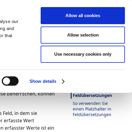
Allow all cookies
alyse our
ing and
Allow selection
r that
n
Darstellung
Drucken
Sprache
Ist diese Seite
Use necessary cookies only
hilfreich?
enden
Ja
Nein
 schwer zu erfassen
In diesem Artikel
Show details
en und dennoch
So verwenden Sie
iese beherrschen, können
Feldübersetzungen
So verwenden Sie
einen Platzhalter in
 Feld, in dem sie
Feldübersetzungen
er erfasste Wert
n erfasster Werte ist ein