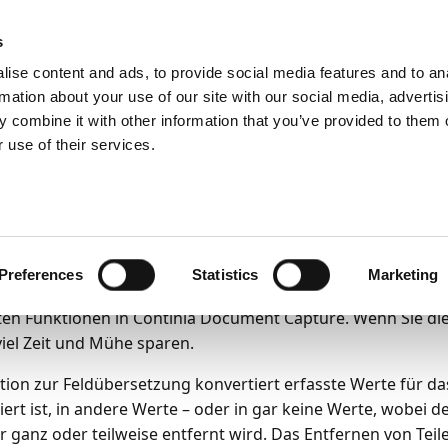
emein
PartnerZone
s
ise content and ads, to provide social media features and to an
rmation about your use of our site with our social media, advertis
 combine it with other information that you’ve provided to them o
funktionen
Belege und Vorlagen
Feldübersetzungen verwende
 use of their services.
6
4
Minuten Lesedauer
ldübersetzungen verw
setzungen bieten Unterstützung bei Werten, die entweder
Preferences
Statistics
Marketing
er manuelle Arbeit erfordern. Dies ist eine der einfachst
sten Funktionen in Continia Document Capture. Wenn Sie d
 viel Zeit und Mühe sparen.
tion zur Feldübersetzung konvertiert erfasste Werte für das
iert ist, in andere Werte – oder in gar keine Werte, wobei d
 ganz oder teilweise entfernt wird. Das Entfernen von Teile