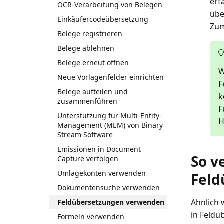
erf
OCR-Verarbeitung von Belegen
übe
Einkäufercodeübersetzung
Zum
Belege registrieren
Belege ablehnen
Belege erneut öffnen
W
Neue Vorlagenfelder einrichten
F
Belege aufteilen und
k
zusammenführen
F
Unterstützung für Multi-Entity-
H
Management (MEM) von Binary
Stream Software
Emissionen in Document
So v
Capture verfolgen
Umlagekonten verwenden
Feld
Dokumentensuche verwenden
Ähnlich 
Feldübersetzungen verwenden
in Feldü
Formeln verwenden