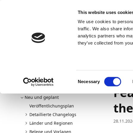
Docs
Learn
Continia Allg
This website uses cookie
We use cookies to personal
Docs
Trust Center
AppSource
traffic. We also share info
analytics partners who may
Dieser Inhalt ist in Ihrer Sprache nicht verfügba
they’ve collected from your
Continia Docs
continia-document-capture
Neu und g
Belege und Vorlagen
Drag-and-Drop-Funktion auf der
Add
Consent
Necessary
Selection
Fea
Willkommen bei Document Capture
Neu und geplant
the
Veröffentlichungsplan
Detaillierte Changelogs
28.11.202
Länder und Regionen
Belege und Vorlagen