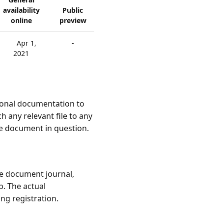
availability
Public
online
preview
Apr 1,
-
2021
tional documentation to
 any relevant file to any
he document in question.
e document journal,
p. The actual
g registration.