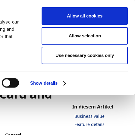
Allow all cookies
alyse our
ing and
Allow selection
r that
2022
Use necessary cookies only
Darstellung
Drucken
Sprache
-Drop
Ist diese Seite
hilfreich?
Show details
 Card and
Ja
Nein
In diesem Artikel
Business value
Feature details
General