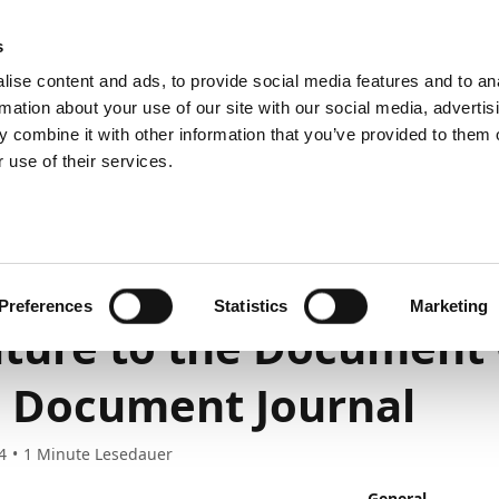
emein
PartnerZone
s
ise content and ads, to provide social media features and to an
rmation about your use of our site with our social media, advertis
 combine it with other information that you’ve provided to them o
r.
Hier finden Sie die englische Version.
 use of their services.
eplant
Vorherige Veröffentlichungspläne
März 2021 bis März 
 Dokumentenkarte und im Belegjournal
ition of the Drag-and
Preferences
Statistics
Marketing
ture to the Document
 Document Journal
4
1
Minute Lesedauer
General