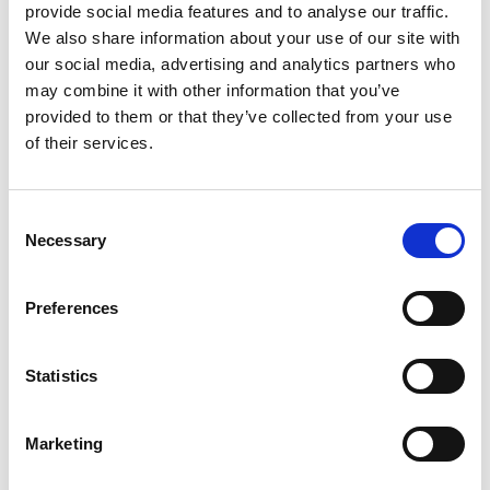
Artikelzeile erfassen
provide social media features and to analyse our traffic.
We also share information about your use of our site with
our social media, advertising and analytics partners who
may combine it with other information that you’ve
provided to them or that they’ve collected from your use
Allgemeine
of their services.
Öffentliche
Verfügbarkeit
Funktion
Vorschau
Online
Consent
Artikelverfolgung –
-
Okt. 2026
Necessary
Selection
mehrere Werte pro
Artikelzeile erfassen
Preferences
Vorteile
Statistics
Diese Erweiterung verbessert die
Funktion zur
Erfassung der Artikelverfolgung
, bietet Ihnen mehr
Marketing
Flexibilität und ermöglicht die automatische