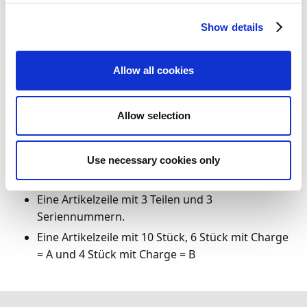
Auswertung von Tracking-Daten in mehreren
Rechnungen.
Show details
Details zur Funktion
Allow all cookies
Diese Funktion beinhaltet die Unterstützung für das
Erfassen mehrerer Werte für die Nachverfolgung (z.
Allow selection
B.:
Ablaufdatum
,
Chargennr.
,
Paketnr.
,
Seriennummer.
und
Garantiedatum
) pro Artikelzeile.
Use necessary cookies only
Beispiele:
Eine Artikelzeile mit 3 Teilen und 3
Seriennummern.
Eine Artikelzeile mit 10 Stück, 6 Stück mit Charge
= A und 4 Stück mit Charge = B