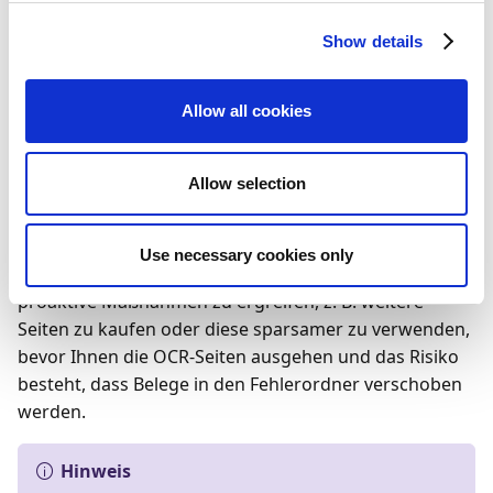
benachrichtigen, wenn Sie Ihr monatliches Kontingent
an OCR-Seiten erreichen. Sie können leicht
Show details
konfigurieren, wann diese Benachrichtigungen
angezeigt werden sollen (zum Beispiel, wenn 100
Allow all cookies
Seiten verbleiben) und die Benachrichtigungen
werden nur auf einigen relevanten Seiten angezeigt,
wie dem Belegjournal und dem Rollencenter.
Allow selection
Jede Benachrichtigung gibt Benutzern einen klaren
Hinweis darauf, wie viele Seiten noch übrig sind, bevor
Use necessary cookies only
das Limit erreicht ist. Dies ermöglicht es ihnen,
proaktive Maßnahmen zu ergreifen, z. B. weitere
Seiten zu kaufen oder diese sparsamer zu verwenden,
bevor Ihnen die OCR-Seiten ausgehen und das Risiko
besteht, dass Belege in den Fehlerordner verschoben
werden.
Hinweis