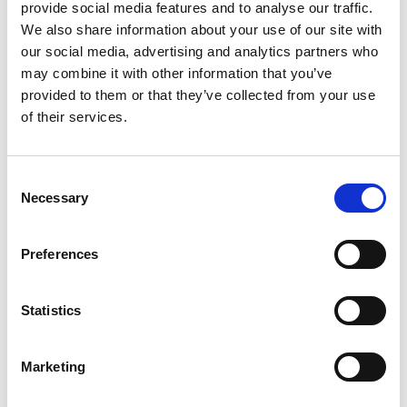
provide social media features and to analyse our traffic.
ausgehen, kann dies zu Verzögerungen und
We also share information about your use of our site with
Frustration führen, da Sie die Verwendung praktisch
our social media, advertising and analytics partners who
selbst manuell nachverfolgen müssen, um plötzliche
may combine it with other information that you’ve
Unterbrechungen bei der Verarbeitung von Belegen
provided to them or that they’ve collected from your use
zu vermeiden. Indem Continia Document Capture Sie
of their services.
zu einem bestimmten Zeitpunkt über die Anzahl der
verbleibenden OCR-Seiten informiert, können Sie den
Überblick über Ihre Nutzung behalten und
Consent
Necessary
Maßnahmen ergreifen, bevor die Seiten aufgebraucht
Selection
sind. Sie können so Ihre Belegverarbeitung optimieren
und Unterbrechungen Ihrer Arbeitsabläufe
Preferences
reduzieren.
Statistics
Details zur Funktion
Mit der neuen Benachrichtigungsfunktion kann
Marketing
Document Capture Benutzer in Ihrer Organisation