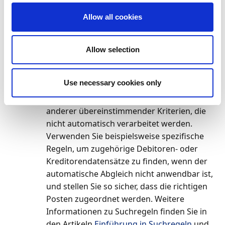
So wenden Sie Abgleichregeln manuell an:
Allow all cookies
Falls eine Transaktion nicht automatisch
zugeordnet werden kann, haben Sie folgende
Möglichkeiten:
Allow selection
Suchregeln verwenden
– Sie können eine
Suchregel hinzufügen und diese manuell
Use necessary cookies only
anwenden. Dies beinhaltet die
Identifizierung zugehöriger Parteien oder
anderer übereinstimmender Kriterien, die
nicht automatisch verarbeitet werden.
Verwenden Sie beispielsweise spezifische
Regeln, um zugehörige Debitoren- oder
Kreditorendatensätze zu finden, wenn der
automatische Abgleich nicht anwendbar ist,
und stellen Sie so sicher, dass die richtigen
Posten zugeordnet werden. Weitere
Informationen zu Suchregeln finden Sie in
den Artikeln
Einführung in Suchregeln
und