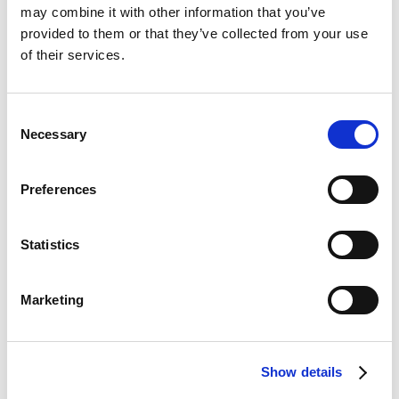
may combine it with other information that you’ve
Stimmen Sie die entsprechenden Bankposten ab,
provided to them or that they’ve collected from your use
indem Sie die Seite Bankkontoabstimmung
of their services.
aufrufen und „Buchen und abstimmen“
auswählen.
Consent
Weitere Informationen zur Abwicklung von
Necessary
Selection
Buchungen im
Zahlungsabstimmungsbuch.-Blatt
finden Sie im Artikel
Buchungen im
Zahlungsabstimmungsbuch.-Blatt verwalten
.
Preferences
So wenden Sie
Statistics
Abgleichregeln manuell an
Marketing
Falls eine Transaktion nicht automatisch
übereinstimmt, können Sie die Felder manuell
bearbeiten oder eine Suchregel hinzufügen.
Show details