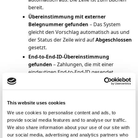
bereit.
Übereinstimmung mit externer
Belegnummer gefunden
– Das System
gleicht den Vorschlag automatisch aus und
der Status der Zeile wird auf
Abgeschlossen
gesetzt.
End-to-End-ID-Übereinstimmung
gefunden
– Zahlungen, die mit einer
eindeutigen End-to-End-ID gesendet
werden, werden direkt den entsprechenden
Posten zugeordnet, wodurch eine nahtlose
Zuordnung ermöglicht und die Zahlungen
für die Buchung vorbereitet werden.
This website uses cookies
Überprüfen Sie alle Vorschläge und wählen Sie
We use cookies to personalise content and ads, to
dann
Nur Zahlungen buchen
aus, um die Posten
provide social media features and to analyse our traffic.
zu schließen, ohne sie mit dem Bankposten
We also share information about your use of our site with
abzustimmen.
our social media, advertising and analytics partners who