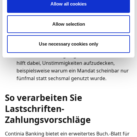
Allow all cookies
Suchen Sie (
) nach
Verwendung der
Lastschriftmandate
und wählen Sie den
Allow selection
entsprechenden Link aus. Sie können dann die
Liste der verschiedenen Zahlungsregister
einsehen. Beispielsweise könnte man sehen, dass
Use necessary cookies only
ein Lastschriftmandat verwendet, aber
anschließend für ungültig erklärt wurde. Dies
hilft dabei, Unstimmigkeiten aufzudecken,
beispielsweise warum ein Mandat scheinbar nur
fünfmal statt sechsmal genutzt wurde.
So verarbeiten Sie
Lastschriften-
Zahlungsvorschläge
Continia Banking bietet ein erweitertes Buch.-Blatt für