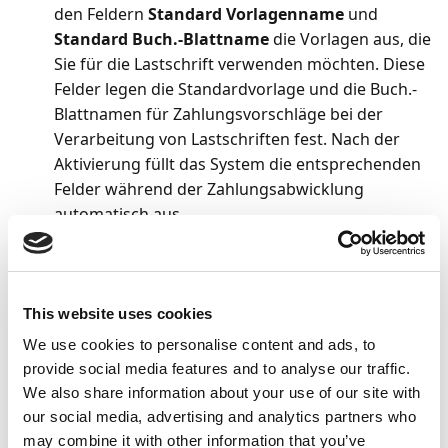
den Feldern
Standard Vorlagenname
und
Standard Buch.-Blattname
die Vorlagen aus, die
Sie für die Lastschrift verwenden möchten. Diese
Felder legen die Standardvorlage und die Buch.-
Blattnamen für Zahlungsvorschläge bei der
Verarbeitung von Lastschriften fest. Nach der
Aktivierung füllt das System die entsprechenden
Felder während der Zahlungsabwicklung
automatisch aus.
So richten Sie eine Lastschrift
auf der Debitorenkarte ein
This website uses cookies
We use cookies to personalise content and ads, to
Klicken Sie auf der Debitorenkarte auf
Debitor
>
provide social media features and to analyse our traffic.
Lastschrift-Mandate
und geben die für den
We also share information about your use of our site with
Debitor relevanten Informationen ein.
our social media, advertising and analytics partners who
Stellen Sie auf dem Inforegister
Zahlungen
may combine it with other information that you’ve