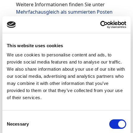
Weitere Informationen finden Sie unter
Mehrfachausgleich als summierten Posten
buchen
.
Wenn Sie ein Bankkonto im
Zahlungsabstimmungsbuch.-Blatt
mit Continia
This website uses cookies
Banking konfigurieren, stehen Ihnen diese
Erweiterungen zur Verfügung.
We use cookies to personalise content and ads, to
provide social media features and to analyse our traffic.
We also share information about your use of our site with
Die im
our social media, advertising and analytics partners who
Zahlungsabstimmungsbuch.-
may combine it with other information that you’ve
provided to them or that they’ve collected from your use
Blatt
verfügbaren Aktionen
of their services.
Die Seite Zahlungsabstimmungsbuch.-Blatt bietet eine
Reihe von Aktionen, die den Abgleich von Zahlungen
Consent
mit entsprechenden Posten vereinfachen sollen.
Necessary
Selection