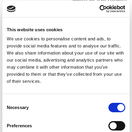
„Interne Texte“ gibt die Posit
es mehrere Textfelder gibt, 
angeben. Beispiel:
8,9
: Gibt interne Texte in den 
This website uses cookies
M,N
: Gibt interne Texte in de
We use cookies to personalise content and ads, to
provide social media features and to analyse our traffic.
So legen Sie die Regeln für
We also share information about your use of our site with
das Betragsformat fest
our social media, advertising and analytics partners who
may combine it with other information that you’ve
provided to them or that they’ve collected from your use
Auf der Seite
Regeln für das Betragsformat
können
of their services.
Sie die Spalte auswählen, die den Betrag enthält, und
konfigurieren, wie der Wert transformiert werden soll.
Sie können den Betrag als absolut festlegen, das
Consent
Vorzeichen umkehren, einen Betragstyp auswählen
Necessary
Selection
oder angeben, ob bestimmte Werte invertiert oder
übersprungen werden sollen.
Preferences