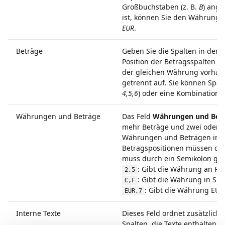
Großbuchstaben (z. B.
B
) ange
ist, können Sie den Währungs
EUR
.
Beträge
Geben Sie die Spalten in der D
Position der Betragsspalten i
der gleichen Währung vorhand
getrennt auf. Sie können Spal
4,5,6
) oder eine Kombination 
Währungen und Beträge
Das Feld
Währungen und Bet
mehr Beträge und zwei oder m
Währungen und Beträgen in Ih
Betragspositionen müssen du
muss durch ein Semikolon get
: Gibt die Währung an Pos
2,5
: Gibt die Währung in Spa
C,F
: Gibt die Währung EUR
EUR,7
Interne Texte
Dieses Feld ordnet zusätzlich
Spalten, die Texte enthalten,