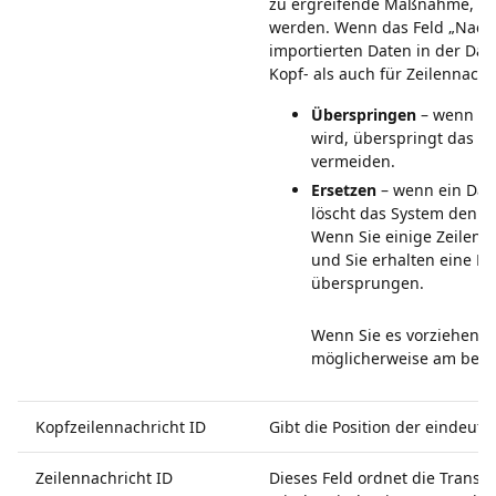
zu ergreifende Maßnahme, we
werden. Wenn das Feld „Nachr
importierten Daten in der Date
Kopf- als auch für Zeilennach
Überspringen
– wenn ei
wird, überspringt das S
vermeiden.
Ersetzen
– wenn ein Dat
löscht das System den v
Wenn Sie einige Zeilen b
und Sie erhalten eine F
übersprungen.
Wenn Sie es vorziehen, i
möglicherweise am best
Kopfzeilennachricht ID
Gibt die Position der eindeut
Zeilennachricht ID
Dieses Feld ordnet die Transak