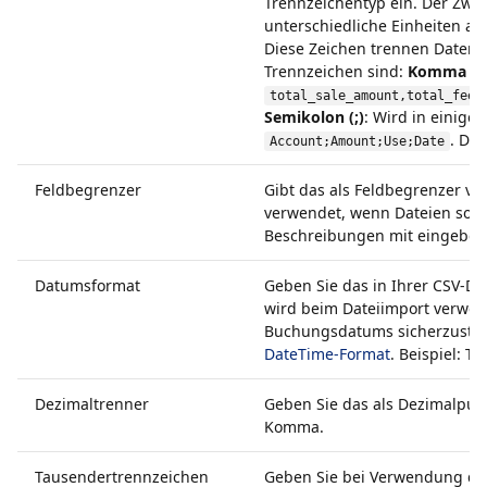
Trennzeichentyp ein. Der Zwec
unterschiedliche Einheiten a
Diese Zeichen trennen Datenfe
Trennzeichen sind:
Komma (,)
total_sale_amount,total_fee_
Semikolon (;)
: Wird in einige
. Die
Account;Amount;Use;Date
Feldbegrenzer
Gibt das als Feldbegrenzer v
verwendet, wenn Dateien sow
Beschreibungen mit eingebet
Datumsformat
Geben Sie das in Ihrer CSV-Da
wird beim Dateiimport verwen
Buchungsdatums sicherzustel
DateTime-Format
. Beispiel: TT
Dezimaltrenner
Geben Sie das als Dezimalpun
Komma.
Tausendertrennzeichen
Geben Sie bei Verwendung da