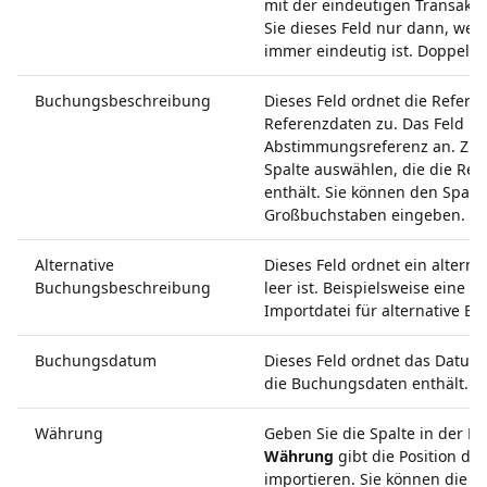
mit der eindeutigen Transakt
Sie dieses Feld nur dann, wen
immer eindeutig ist. Doppelt
Buchungsbeschreibung
Dieses Feld ordnet die Refer
Referenzdaten zu. Das Feld
Bu
Abstimmungsreferenz an. Zum B
Spalte auswählen, die die R
enthält. Sie können den Spalte
Großbuchstaben eingeben. Be
Alternative
Dieses Feld ordnet ein altern
Buchungsbeschreibung
leer ist. Beispielsweise eine
Importdatei für alternative B
Buchungsdatum
Dieses Feld ordnet das Datum 
die Buchungsdaten enthält.
Währung
Geben Sie die Spalte in der D
Währung
gibt die Position de
importieren. Sie können die 