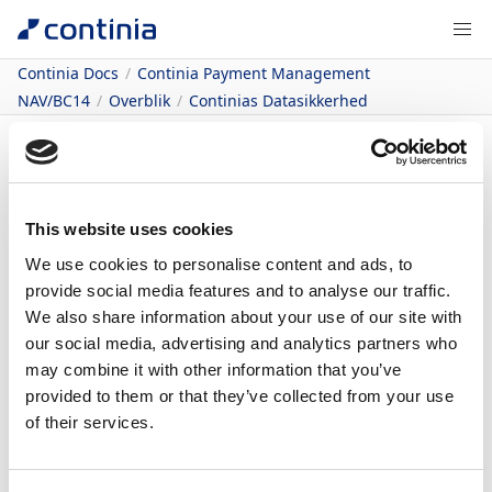
Continia Docs
Continia Payment Management
NAV/BC14
Overblik
Continias Datasikkerhed
Indhold
Continias
This website uses cookies
We use cookies to personalise content and ads, to
datasikkerhed
provide social media features and to analyse our traffic.
We also share information about your use of our site with
06/08/2026
1
minut at læse
our social media, advertising and analytics partners who
may combine it with other information that you’ve
I denne artikel
provided to them or that they’ve collected from your use
Trust Center
of their services.
Continia løsninger anvendes i dag over hele verden i
mere end 15.000 Microsoft Dynamics NAV og