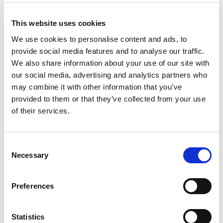
Bemærk
This website uses cookies
We use cookies to personalise content and ads, to
Hvis du skal opgradere fra en ældre version af
provide social media features and to analyse our traffic.
Payment Management ældre end 2.60, skal du
We also share information about your use of our site with
følge opgraderingsvejledningen
Opgradering til
our social media, advertising and analytics partners who
Payment Management version 2.60
, før du
may combine it with other information that you’ve
gennemfører denne guide. Du behøver ikke
provided to them or that they’ve collected from your use
installere Payment Management version 2.60,
of their services.
men du
skal
importere og køre
opgraderingsfilen, inden du følger nedenstående
trin.
Consent
Necessary
Selection
Inden du installerer de nye Payment Management
version 2.70 objekter, skal du gøre følgende:
Preferences
Åben
Tools
på menulinjen i Microsoft Dynamics
NAV Development Environment. Vælg
Object
Statistics