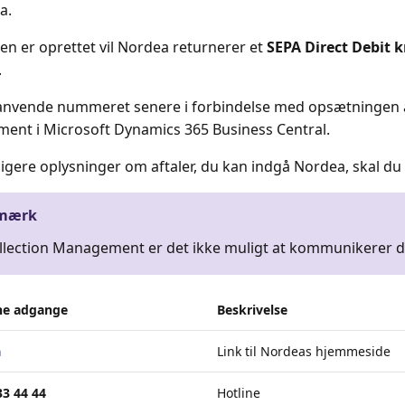
a.
len er oprettet vil Nordea returnerer et
SEPA Direct Debit k
.
anvende nummeret senere i forbindelse med opsætningen af
nt i Microsoft Dynamics 365 Business Central.
ligere oplysninger om aftaler, du kan indgå Nordea, skal d
mærk
llection Management er det ikke muligt at kommunikerer 
ne adgange
Beskrivelse
a
Link til Nordeas hjemmeside
 33 44 44
Hotline