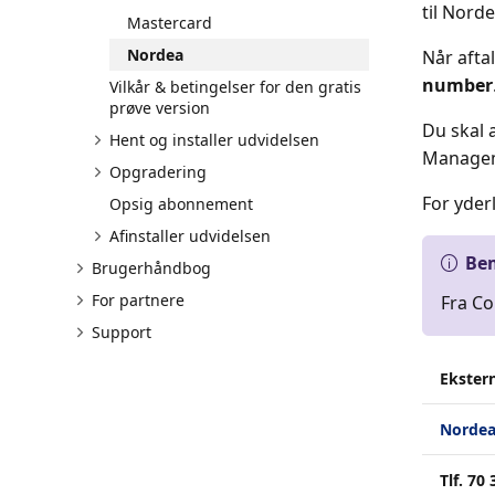
til Norde
Mastercard
Nordea
Når afta
number
Vilkår & betingelser for den gratis
prøve version
Du skal 
Hent og installer udvidelsen
Manageme
Opgradering
For yder
Opsig abonnement
Afinstaller udvidelsen
Be
Brugerhåndbog
For partnere
Fra Co
Support
Ekster
Norde
Tlf. 70