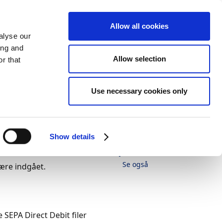
Allow all cookies
alyse our
ing and
Allow selection
r that
Tema
Print
Sprog
Var denne side
Use necessary cookies only
nyttig?
Ja
Nej
I denne artikel
Show details
Aftaleoprettelse
Se også
ære indgået.
 SEPA Direct Debit filer