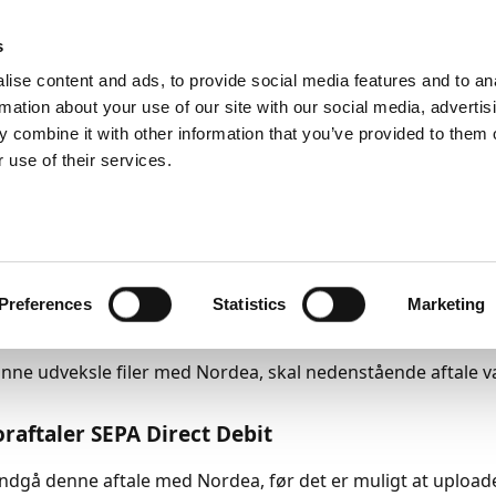
ic
PartnerZone
s
ise content and ads, to provide social media features and to an
rmation about your use of our site with our social media, advertis
 combine it with other information that you’ve provided to them o
og installer
Før du går i gang
Nordea
 use of their services.
beredelser til Nordea
23
1
minut at læse
Preferences
Statistics
Marketing
leoprettelse
unne udveksle filer med Nordea, skal nedenstående aftale v
raftaler SEPA Direct Debit
indgå denne aftale med Nordea, før det er muligt at uploade