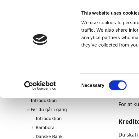
Docs
Learn
Continia Publ
This website uses cookie
We use cookies to personal
Docs
Trust Center
AppSource
traffic. We also share info
analytics partners who may
Continia Docs
Continia Collection Management
Hent 
they’ve collected from your
For
Velkommen til Collection
01/01/20
Management
Consent
Om Løsningen
Necessary
Afta
Selection
Hent og installer
Introduktion
For at k
Før du går i gang
Introduktion
Kredito
Bambora
Du skal 
Danske Bank