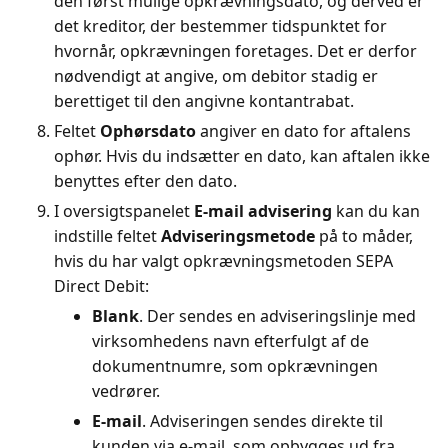
den først mulige opkrævningsdato, og derved er
det kreditor, der bestemmer tidspunktet for
hvornår, opkrævningen foretages. Det er derfor
nødvendigt at angive, om debitor stadig er
berettiget til den angivne kontantrabat.
Feltet
Ophørsdato
angiver en dato for aftalens
ophør. Hvis du indsætter en dato, kan aftalen ikke
benyttes efter den dato.
I oversigtspanelet
E-mail advisering
kan du kan
indstille feltet
Adviseringsmetode
på to måder,
hvis du har valgt opkrævningsmetoden SEPA
Direct Debit:
Blank
. Der sendes en adviseringslinje med
virksomhedens navn efterfulgt af de
dokumentnumre, som opkrævningen
vedrører.
E-mail
. Adviseringen sendes direkte til
kunden via e-mail, som opbygges ud fra