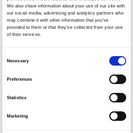
Opkrævningsmetode
. Listen viser kun
We also share information about your use of our site with
opkrævningsmetoder, som tilbydes af det valgte
our social media, advertising and analytics partners who
opkrævningssystem.
may combine it with other information that you’ve
provided to them or that they’ve collected from your use
For DBCS-SEPA-B2B findes opkrævningsmetoden:
of their services.
DBCS SEPA Direct Debit B2B - Direkte træk
via SEPA Direct Debit på kundernes konto
(erhvervskunder).
Consent
Necessary
Selection
For DBCS-SEPA-CORE findes
opkrævningsmetoden:
Preferences
DBCS SEPA Direct Debit CORE - Direkte træk
via SEPA Direct Debit på kundernes konto
(privat- og erhvervskunder).
Statistics
Angiv debitors bankkontooplysninger i feltet
Debitor bankkto. kode
. Det er nødvendigt, da
Marketing
informationen benyttes, når opkrævningsaftalen
oprettes hos Danske Bank.