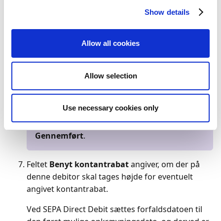
Show details
Bemærk
Når den første opkrævning overføres til
Allow all cookies
Danske Bank, medsendes
opkrævningsaftaleinformationerne.
Opkrævningsaftalen er på plads og kan
Allow selection
benyttes til efterfølgende opkrævninger, når
den første opkrævning er bekræftet
Use necessary cookies only
gennemført. Aftalens overførselsstatus
ændrer sig fra
Skal ikke overføres
til
Gennemført
.
Feltet
Benyt kontantrabat
angiver, om der på
denne debitor skal tages højde for eventuelt
angivet kontantrabat.
Ved SEPA Direct Debit sættes forfaldsdatoen til