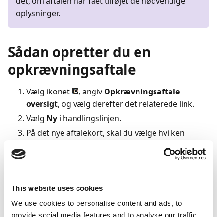
det, om aftalen har fået tilføjet de nødvendige
oplysninger.
Sådan opretter du en
opkrævningsaftale
Vælg ikonet
, angiv
Opkrævningsaftale
oversigt
, og vælg derefter det relaterede link.
Vælg
Ny
i handlingslinjen.
På det nye aftalekort, skal du vælge hvilken
debitor, som aftalen skal tilknyttes. Dette gøres i
feltet
Debitornummer
.
Vælg den
Betalingsformskode
, som er tilknyttet
opkrævningssystemet DBCS-SEPA-B2B eller DBCS-
This website uses cookies
SEPA-CORE.
We use cookies to personalise content and ads, to
Vælg den relevante opkrævningsmetode i feltet
provide social media features and to analyse our traffic.