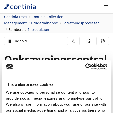
Continia Docs
Continia Collection
Management
Brugerhåndbog
Forretningsprocesser
Bambora
Introduktion
Indhold
Opkrævningscentral
en Bambora
01/01/2023
1
minut at læse
This website uses cookies
We use cookies to personalise content and ads, to
I denne artikel
provide social media features and to analyse our traffic.
Oversigt
We also share information about your use of our site with
our social media, advertising and analytics partners who
I Continia Collection Management tilbyder