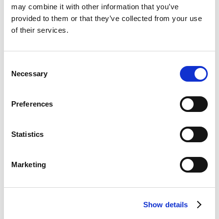
may combine it with other information that you’ve
opkrævningscentralen Bambora følgende
provided to them or that they’ve collected from your use
opkrævningssystem og - metoder:
of their services.
Opkrævningssystem
Opkrævningsmetode
Bambora - Kort
- Bambora -
Consent
opkrævning
Enkeltopkrævning
Necessary
Selection
- Bambora - Abb.
opkrævning
Preferences
Nedenfor kan du se en liste med de forskellige
forretningsprocesser, som berører Bambora.
Statistics
Oversigt
Marketing
Processer
Beskrivelse
Show details
Oprettelse af
Afsnittet beskriver formålet med