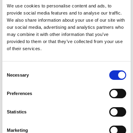
eine Hauptversion von Business Central Online
We use cookies to personalise content and ads, to
veröffentlicht, ist Continia bestrebt, alle Online-Apps
provide social media features and to analyse our traffic.
am selben Tag zu veröffentlichen. On-Premises-
We also share information about your use of our site with
Versionen werden innerhalb von zwei Wochen nach
our social media, advertising and analytics partners who
jeder Business Central-Onlineversion veröffentlicht.
may combine it with other information that you’ve
provided to them or that they’ve collected from your use
Ein bis zwei Wochen vor jedem Major Release wird
of their services.
eine vollständige Vorschauversion für die Business
Central Online-Sandbox-Umgebungen veröffentlicht.
Consent
Hinweis
Necessary
Selection
Jede neue Version von Continia Document Output,
die in Business Central Online veröffentlicht wird,
Preferences
ist nur für die neueste Version von Business
Central verfügbar. Wenn Sie eine ältere Version
Statistics
von Business Central haben und die neueste
Version von Continia Document Output
installieren möchten, müssen Sie zuerst Ihre
Marketing