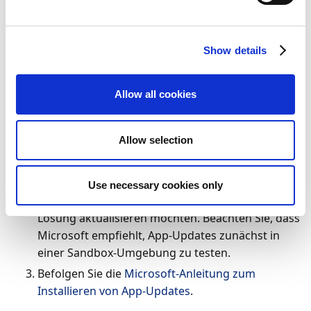
Version von Business Central auf die neueste
Version aktualisieren.
Show details
So führen Sie ein Upgrade von Continia Document
Output durch:
Allow all cookies
Klicken Sie in der oberen rechten Ecke auf das
Symbol
Einstellungen
und dann auf
Admin
Allow selection
Center
, um das Business Central Administration
Center zu öffnen.
Wählen Sie im Administrationscenter unter
Use necessary cookies only
Umgebungen
die Umgebung aus, in der Sie die
Lösung aktualisieren möchten. Beachten Sie, dass
Microsoft empfiehlt, App-Updates zunächst in
einer Sandbox-Umgebung zu testen.
Befolgen Sie die
Microsoft-Anleitung zum
Installieren von App-Updates
.