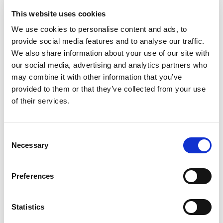
externe Funktionen abgedeckt ist. Verwenden Sie
hierzu das
Event Recorder Tool in Business Central
, mit
This website uses cookies
dem Sie alle während Ihrer Geschäftsprozesse
We use cookies to personalise content and ads, to
veröffentlichten Events aufzeichnen und überprüfen
provide social media features and to analyse our traffic.
können. Auf diese Weise können Sie verfügbare
We also share information about your use of our site with
Ereignisse identifizieren, ohne den Code manuell
our social media, advertising and analytics partners who
durchsuchen zu müssen.
may combine it with other information that you’ve
provided to them or that they’ve collected from your use
Falls Ihre Anforderungen nicht abgedeckt sind,
of their services.
können Sie
eine Anforderung einreichen
. Wenn Ihre
Anfrage angenommen wird, werden die Änderungen
normalerweise in ein nächstes Service Pack
Consent
Necessary
aufgenommen (normalerweise innerhalb von zwei
Selection
Monaten).
Preferences
So fordern Sie ein neues
Event an
Statistics