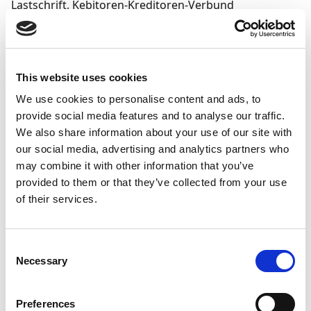
Lastschrift, Kebitoren-Kreditoren-Verbund
This website uses cookies
We use cookies to personalise content and ads, to
provide social media features and to analyse our traffic.
We also share information about your use of our site with
our social media, advertising and analytics partners who
may combine it with other information that you’ve
provided to them or that they’ve collected from your use
of their services.
Kreditoren und Kreditorenstruktur
Consent
Necessary
Über die Ausführung der Setup-Funktion des Demo-
Selection
Daten Berichts werden Kreditorenstammdaten
angelegt. Hierbei wurde auf die folgende Struktur für
Preferences