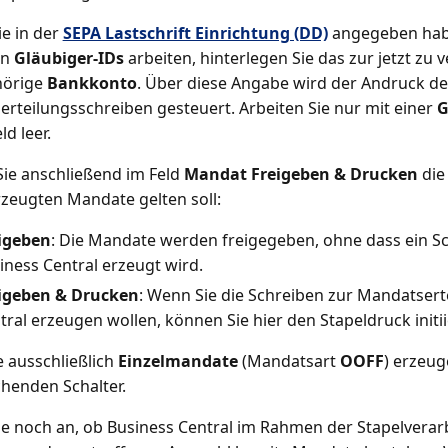
ie in der
SEPA Lastschrift Einrichtung (DD)
angegeben habe
en
Gläubiger-IDs
arbeiten, hinterlegen Sie das zur jetzt z
örige
Bankkonto
. Über diese Angabe wird der Andruck de
rteilungsschreiben gesteuert. Arbeiten Sie nur mit einer
G
ld leer.
ie anschließend im Feld
Mandat Freigeben & Drucken
die 
rzeugten Mandate gelten soll:
igeben
: Die Mandate werden freigegeben, ohne dass ein S
iness Central erzeugt wird.
igeben & Drucken
: Wenn Sie die Schreiben zur Mandatsert
tral erzeugen wollen, können Sie hier den Stapeldruck initii
 ausschließlich
Einzelmandate
(Mandatsart
OOFF
) erzeug
henden Schalter.
e noch an, ob Business Central im Rahmen der Stapelverarb