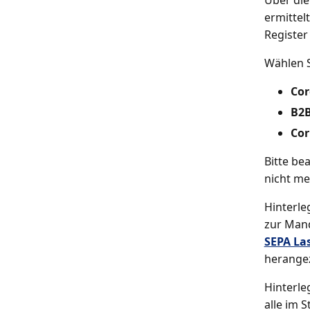
Über di
ermittel
Registe
Wählen S
Cor
B2
Cor
Bitte be
nicht meh
Hinterle
zur Mand
SEPA Las
herange
Hinterle
alle im 