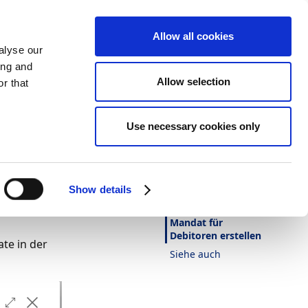
Allow all cookies
alyse our
ing and
Allow selection
r that
Darstellung
Drucken
Sprache
 Stapel
Use necessary cookies only
Ist diese Seite
hilfreich?
Ja
Nein
Show details
In diesem Artikel
Mandat für
Debitoren erstellen
te in der
Siehe auch