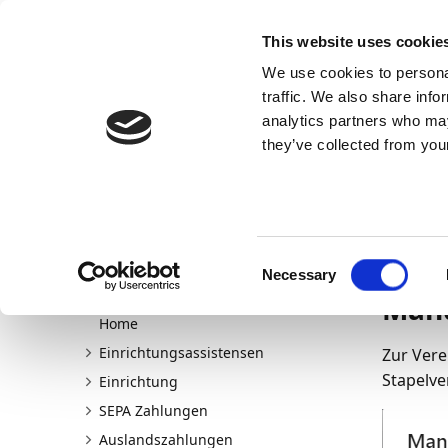
Docs
Learn
Continia Allg
This website uses cookie
We use cookies to personal
Docs
Trust Center
AppSource
traffic. We also share info
Continia Docs
DYNAMO PAY
Zahlungsverkehr
SEPA 
analytics partners who may
Anlegen Mandate im Stapel
they’ve collected from your
Anl
Willkommen zu DYNAMO PAY
01.02.202
Consent
Neu und geplant
Necessary
Selection
Zahlungsverkehr
Mand
Home
Einrichtungsassistensen
Zur Vere
Stapelv
Einrichtung
SEPA Zahlungen
Auslandszahlungen