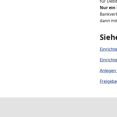
für Debi
Nur ein
Bankverb
dann mi
Sieh
Einrich
Einricht
Anlegen
Freigeb