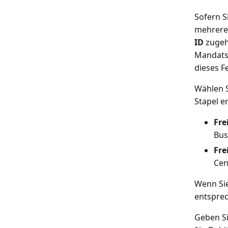
Sofern S
mehrer
ID
zugeh
Mandatse
dieses Fe
Wählen S
Stapel e
Fre
Bus
Fre
Cen
Wenn Sie
entsprec
Geben Si