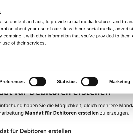
emein
PartnerZone
s
ise content and ads, to provide social media features and to an
rmation about your use of our site with our social media, advertis
Lastschriften
Einrichtung
Mandatsverwaltung
 combine it with other information that you’ve provided to them o
 use of their services.
egen von Mandaten im
3
3
Minuten Lesedauer
Preferences
Statistics
Marketing
at für Debitoren erstellen
infachung haben Sie die Möglichkeit, gleich mehrere Manda
erarbeitung
Mandat für Debitoren erstellen
zu erzeugen.