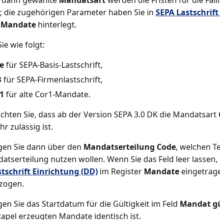
e dann gewählte
Mandatsart
werden die Fristen für die Fäl
t; die zugehörigen Parameter haben Sie in
SEPA Lastschrift
r
Mandate
hinterlegt.
ie wie folgt:
e
für SEPA-Basis-Lastschrift,
B
für SEPA-Firmenlastschrift,
1
für alte Cor1-Mandate.
achten Sie, dass ab der Version SEPA 3.0 DK die Mandatsart
r zulässig ist.
gen Sie dann über den
Mandatserteilung Code
, welchen Te
atserteilung nutzen wollen. Wenn Sie das Feld leer lassen, 
tschrift Einrichtung (DD)
im Register
Mandate
eingetrag
zogen.
gen Sie das Startdatum für die Gültigkeit im Feld
Mandat gü
Stapel erzeugten Mandate identisch ist.